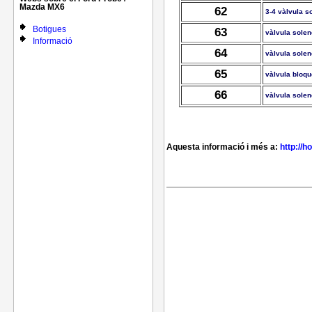
Mazda MX6
62
3-4 vàlvula s
Botigues
63
vàlvula solen
Informació
64
vàlvula solen
65
vàlvula bloqu
66
vàlvula solen
Aquesta informació i més a:
http://