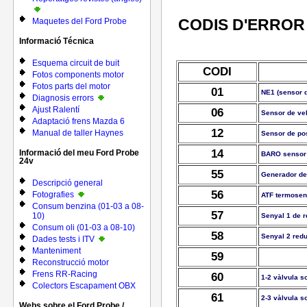
CODIS D'ERROR
Maquetes del Ford Probe
Informació Técnica
Esquema circuit de buit
CODI
Fotos components motor
Fotos parts del motor
01
NE1 (sensor d
Diagnosis errors
Ajust Ralentí
06
Sensor de vel
Adaptació frens Mazda 6
12
Manual de taller Haynes
Sensor de pos
14
Informació del meu Ford Probe
BARO sensor (
24v
55
Generador de 
Descripció general
56
Fotografies
ATF termosen
Consum benzina (01-03 a 08-
57
10)
Senyal 1 de r
Consum oli (01-03 a 08-10)
58
Senyal 2 redu
Dades tests i ITV
Manteniment
59
Reconstrucció motor
Frens RR-Racing
60
1-2 vàlvula s
Colectors Escapament OBX
61
2-3 vàlvula s
Webs sobre el Ford Probe /