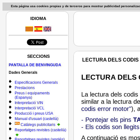
Esta página usa cookies propias y de terceros para mostrar publicidad personaliz
IDIOMA
SECCIONS
LECTURA DELS CODIS 
PANTALLA DE BENVINGUDA
Dades Generals
LECTURA DELS 
Especificacions Generals
Prestacions
Preus i equipaments
La lectura dels codis
(Espanya)
similar a la lectura 
Interpretació VIN
codis error motor"
), 
Interpretació VCL
Producció i preus USA
- Pontejar els pins
T
Manual d'usuari (castellà)
Catàlegs publicitaris
- Els codis son llegit
Reportatges revistes (castellà)
A continuació es mos
Reportatges revistes (anglés)