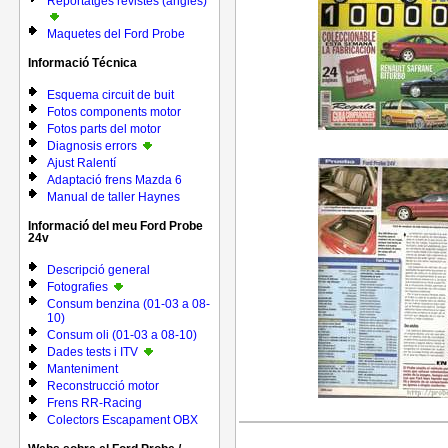
Reportatges revistes (anglés)
Maquetes del Ford Probe
Informació Técnica
Esquema circuit de buit
Fotos components motor
Fotos parts del motor
Diagnosis errors
Ajust Ralentí
Adaptació frens Mazda 6
Manual de taller Haynes
Informació del meu Ford Probe
24v
Descripció general
Fotografies
Consum benzina (01-03 a 08-
10)
Consum oli (01-03 a 08-10)
Dades tests i ITV
Manteniment
Reconstrucció motor
Frens RR-Racing
Colectors Escapament OBX