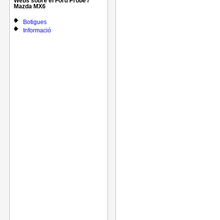
Webs sobre el Ford Probe /
Mazda MX6
Botigues
Informació