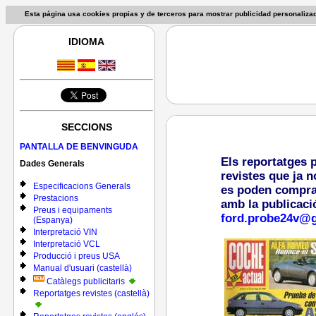
Esta página usa cookies propias y de terceros para mostrar publicidad personaliz
IDIOMA
SECCIONS
PANTALLA DE BENVINGUDA
Els reportatges 
Dades Generals
revistes que ja n
Especificacions Generals
es poden comprar 
Prestacions
amb la publicaci
Preus i equipaments
ford.probe24v@
(Espanya)
Interpretació VIN
Interpretació VCL
Producció i preus USA
Manual d'usuari (castellà)
Catàlegs publicitaris
Reportatges revistes (castellà)