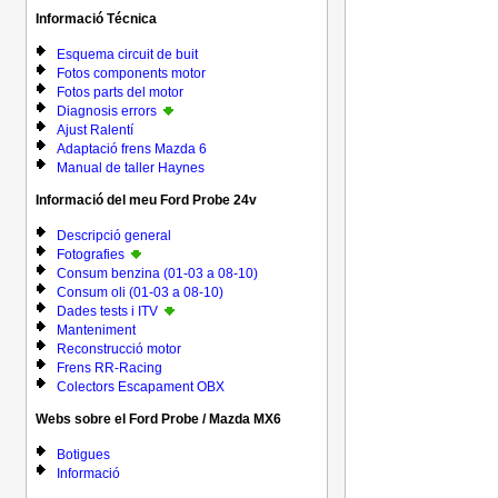
Informació Técnica
Esquema circuit de buit
Fotos components motor
Fotos parts del motor
Diagnosis errors
Ajust Ralentí
Adaptació frens Mazda 6
Manual de taller Haynes
Informació del meu Ford Probe 24v
Descripció general
Fotografies
Consum benzina (01-03 a 08-10)
Consum oli (01-03 a 08-10)
Dades tests i ITV
Manteniment
Reconstrucció motor
Frens RR-Racing
Colectors Escapament OBX
Webs sobre el Ford Probe / Mazda MX6
Botigues
Informació