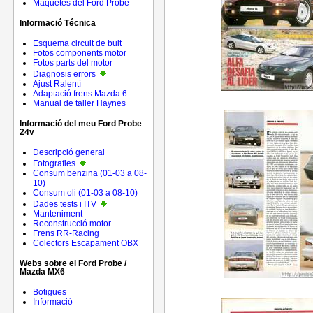
Maquetes del Ford Probe
Informació Técnica
Esquema circuit de buit
Fotos components motor
Fotos parts del motor
Diagnosis errors
Ajust Ralentí
Adaptació frens Mazda 6
Manual de taller Haynes
Informació del meu Ford Probe
24v
Descripció general
Fotografies
Consum benzina (01-03 a 08-
10)
Consum oli (01-03 a 08-10)
Dades tests i ITV
Manteniment
Reconstrucció motor
Frens RR-Racing
Colectors Escapament OBX
Webs sobre el Ford Probe /
Mazda MX6
Botigues
Informació