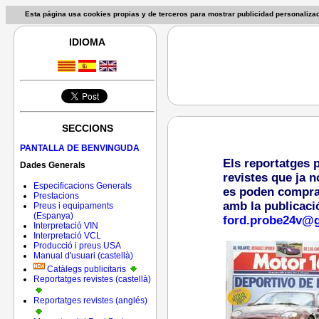
Esta página usa cookies propias y de terceros para mostrar publicidad personaliz
IDIOMA
SECCIONS
PANTALLA DE BENVINGUDA
Els reportatges 
Dades Generals
revistes que ja n
Especificacions Generals
es poden comprar 
Prestacions
amb la publicaci
Preus i equipaments
(Espanya)
ford.probe24v@
Interpretació VIN
Interpretació VCL
Producció i preus USA
Manual d'usuari (castellà)
Catàlegs publicitaris
Reportatges revistes (castellà)
Reportatges revistes (anglés)