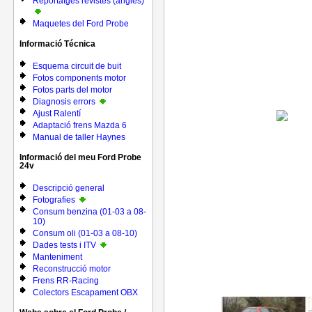
Reportatges revistes (anglés)
Maquetes del Ford Probe
Informació Técnica
Esquema circuit de buit
Fotos components motor
Fotos parts del motor
Diagnosis errors
Ajust Ralentí
Adaptació frens Mazda 6
Manual de taller Haynes
Informació del meu Ford Probe
24v
Descripció general
Fotografies
Consum benzina (01-03 a 08-
10)
Consum oli (01-03 a 08-10)
Dades tests i ITV
Manteniment
Reconstrucció motor
Frens RR-Racing
Colectors Escapament OBX