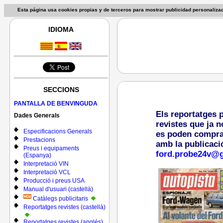
Esta página usa cookies propias y de terceros para mostrar publicidad personaliz
IDIOMA
SECCIONS
PANTALLA DE BENVINGUDA
Els reportatges 
Dades Generals
revistes que ja n
Especificacions Generals
es poden comprar 
Prestacions
amb la publicaci
Preus i equipaments
ford.probe24v@
(Espanya)
Interpretació VIN
Interpretació VCL
Producció i preus USA
Manual d'usuari (castellà)
Catàlegs publicitaris
Reportatges revistes (castellà)
Reportatges revistes (anglés)