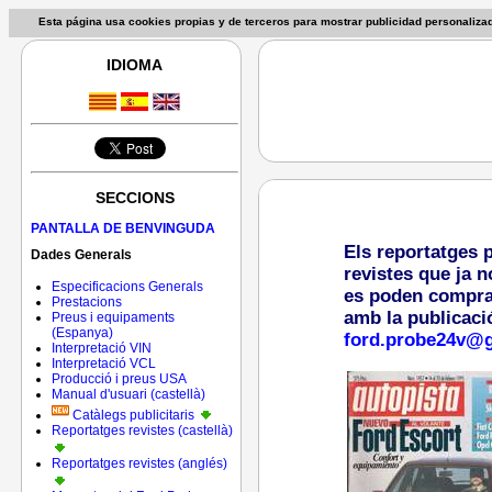
Esta página usa cookies propias y de terceros para mostrar publicidad personaliz
IDIOMA
SECCIONS
PANTALLA DE BENVINGUDA
Els reportatges 
Dades Generals
revistes que ja n
Especificacions Generals
es poden comprar 
Prestacions
amb la publicaci
Preus i equipaments
(Espanya)
ford.probe24v@
Interpretació VIN
Interpretació VCL
Producció i preus USA
Manual d'usuari (castellà)
Catàlegs publicitaris
Reportatges revistes (castellà)
Reportatges revistes (anglés)