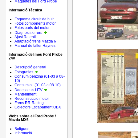
Maquetes del Ford Probe
Informació Técnica
Esquema circuit de buit
Fotos components motor
Fotos parts del motor
Diagnosis errors
Ajust Ralentí
Adaptació frens Mazda 6
Manual de taller Haynes
Informació del meu Ford Probe
24v
Descripció general
Fotografies
Consum benzina (01-03 a 08-
10)
Consum oli (01-03 a 08-10)
Dades tests i ITV
Manteniment
Reconstrucció motor
Frens RR-Racing
Colectors Escapament OBX
Webs sobre el Ford Probe /
Mazda MX6
Botigues
Informació