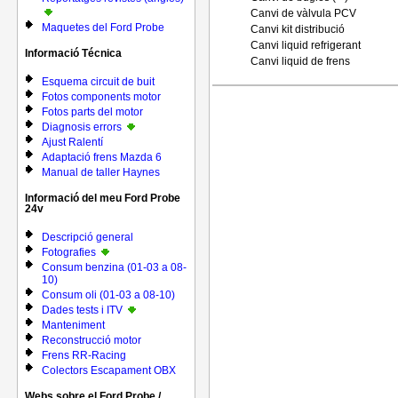
Canvi de vàlvula PCV
Maquetes del Ford Probe
Canvi kit distribució
Canvi liquid refrigerant
Informació Técnica
Canvi liquid de frens
Esquema circuit de buit
Fotos components motor
Fotos parts del motor
Diagnosis errors
Ajust Ralentí
Adaptació frens Mazda 6
Manual de taller Haynes
Informació del meu Ford Probe
24v
Descripció general
Fotografies
Consum benzina (01-03 a 08-
10)
Consum oli (01-03 a 08-10)
Dades tests i ITV
Manteniment
Reconstrucció motor
Frens RR-Racing
Colectors Escapament OBX
Webs sobre el Ford Probe /