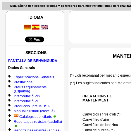
Esta página usa cookies propias y de terceros para mostrar publicidad personaliz
IDIOMA
SECCIONS
MANTEN
PANTALLA DE BENVINGUDA
Dades Generals
(*) L'oli recomanat per mecànic especi
Especificacions Generals
Prestacions
(**) Les bugies indicades son Motor
Preus i equipaments
(Espanya)
Interpretació VIN
OPERACIONS DE
MANTENIMENT
Interpretació VCL
Producció i preus USA
Manual d'usuari (castellà)
Canvi d'oli i filtre d'oli (*)
Catàlegs publicitaris
Canvi filtre d'aire
Reportatges revistes (castellà)
Canvi filtre de benzina
Canvi de bugies (**)
Reportatges revistes (anglés)