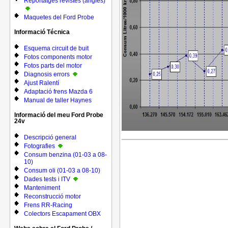
Reportatges revistes (anglés)
Maquetes del Ford Probe
Informació Técnica
Esquema circuit de buit
Fotos components motor
Fotos parts del motor
Diagnosis errors
Ajust Ralentí
Adaptació frens Mazda 6
Manual de taller Haynes
Informació del meu Ford Probe
24v
Descripció general
Fotografies
Consum benzina (01-03 a 08-
10)
Consum oli (01-03 a 08-10)
Dades tests i ITV
Manteniment
Reconstrucció motor
Frens RR-Racing
Colectors Escapament OBX