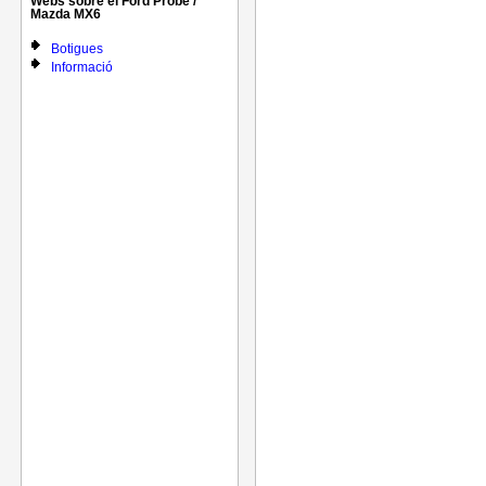
Webs sobre el Ford Probe /
Mazda MX6
Botigues
Informació