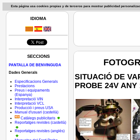
Esta página usa cookies propias y de terceros para mostrar publicidad personaliz
IDIOMA
SECCIONS
FOTOGR
PANTALLA DE BENVINGUDA
Dades Generals
SITUACIÓ DE V
Especificacions Generals
PROBE 24V ANY 
Prestacions
Preus i equipaments
(Espanya)
Interpretació VIN
Interpretació VCL
Producció i preus USA
Manual d'usuari (castellà)
Catàlegs publicitaris
Reportatges revistes (castellà)
Reportatges revistes (anglés)