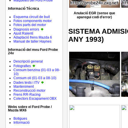
Maquetes del Ford Probe
Informació Técnica
Anulació EGR (sense que
Esquema circuit de buit
aparegui codi d'error)
Fotos components motor
Fotos parts del motor
Diagnosis errors
SISTEMA ADMISI
Ajust Ralentí
Adaptació frens Mazda 6
ANY 1993)
Manual de taller Haynes
Informació del meu Ford Probe
24v
Descripció general
Fotografies
Consum benzina (01-03 a 08-
10)
Consum oli (01-03 a 08-10)
Dades tests i ITV
Manteniment
Reconstrucció motor
Frens RR-Racing
Colectors Escapament OBX
Webs sobre el Ford Probe /
Mazda MX6
Botigues
Informació