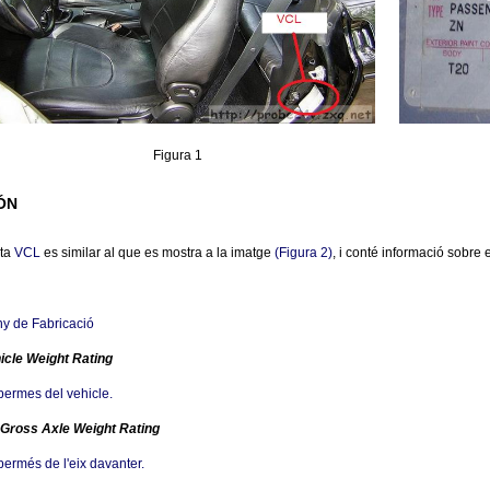
Figura 1
ÓN
eta
VCL
es similar al que es mostra a la imatge
(Figura 2)
, i conté informació sobre 
ny de Fabricació
icle Weight Rating
ermes del vehicle.
 Gross Axle Weight Rating
ermés de l'eix davanter.