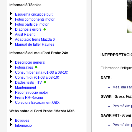
Informació Técnica
Esquema circuit de buit
Fotos components motor
Fotos parts del motor
Diagnosis errors
Ajust Ralentí
Adaptació frens Mazda 6
Manual de taller Haynes
Informació del meu Ford Probe 24v
INTERPRETACI
Descripció general
Fotografies
El format de l'etiqu
Consum benzina (01-03 a 08-10)
Consum oli (01-03 a 08-10)
DATE -
Dades tests i ITV
Mes, dia i a
Manteniment
Reconstrucció motor
GVWR -
Gross Veh
Frens RR-Racing
Colectors Escapament OBX
Pes màxim p
Webs sobre el Ford Probe / Mazda MX6
GAWR FRT -
Front
Botigues
Pes màxim p
Informació