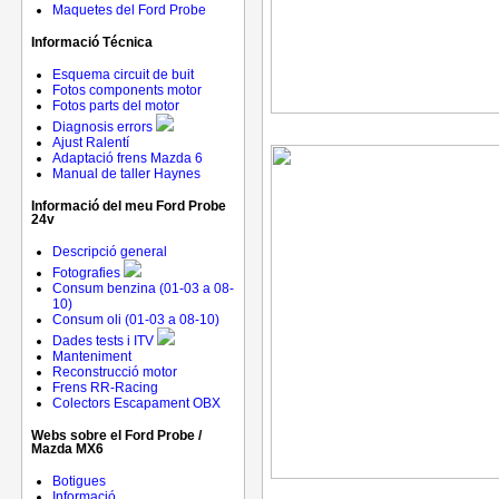
Maquetes del Ford Probe
Informació Técnica
Esquema circuit de buit
Fotos components motor
Fotos parts del motor
Diagnosis errors
Ajust Ralentí
Adaptació frens Mazda 6
Manual de taller Haynes
Informació del meu Ford Probe
24v
Descripció general
Fotografies
Consum benzina (01-03 a 08-
10)
Consum oli (01-03 a 08-10)
Dades tests i ITV
Manteniment
Reconstrucció motor
Frens RR-Racing
Colectors Escapament OBX
Webs sobre el Ford Probe /
Mazda MX6
Botigues
Informació