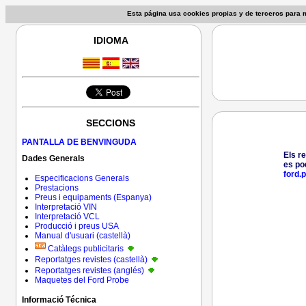
Esta página usa cookies propias y de terceros para
IDIOMA
SECCIONS
PANTALLA DE BENVINGUDA
Els r
Dades Generals
es po
ford.
Especificacions Generals
Prestacions
Preus i equipaments (Espanya)
Interpretació VIN
Interpretació VCL
Producció i preus USA
Manual d'usuari (castellà)
Catàlegs publicitaris
Reportatges revistes (castellà)
Reportatges revistes (anglés)
Maquetes del Ford Probe
Informació Técnica