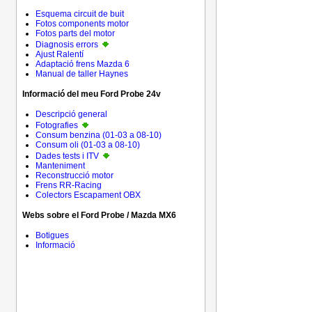
Esquema circuit de buit
Fotos components motor
Fotos parts del motor
Diagnosis errors
Ajust Ralentí
Adaptació frens Mazda 6
Manual de taller Haynes
Informació del meu Ford Probe 24v
Descripció general
Fotografies
Consum benzina (01-03 a 08-10)
Consum oli (01-03 a 08-10)
Dades tests i ITV
Manteniment
Reconstrucció motor
Frens RR-Racing
Colectors Escapament OBX
Webs sobre el Ford Probe / Mazda MX6
Botigues
Informació