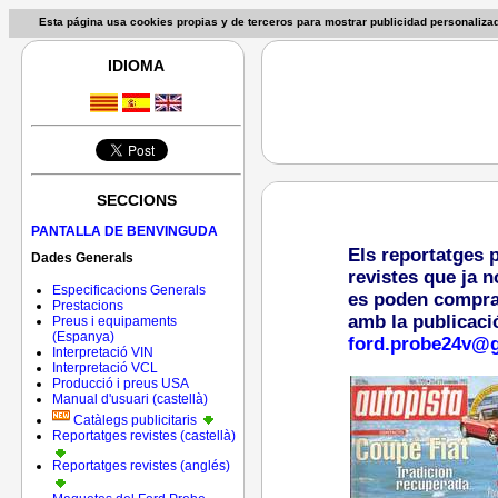
Esta página usa cookies propias y de terceros para mostrar publicidad personaliz
IDIOMA
SECCIONS
PANTALLA DE BENVINGUDA
Els reportatges 
Dades Generals
revistes que ja n
Especificacions Generals
es poden comprar 
Prestacions
amb la publicaci
Preus i equipaments
(Espanya)
ford.probe24v@
Interpretació VIN
Interpretació VCL
Producció i preus USA
Manual d'usuari (castellà)
Catàlegs publicitaris
Reportatges revistes (castellà)
Reportatges revistes (anglés)