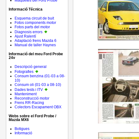
Maquetes del Ford Probe
Informació Técnica
Esquema circuit de buit
Fotos components motor
Fotos parts del motor
Diagnosis errors
Ajust Ralentí
Adaptació frens Mazda 6
Manual de taller Haynes
Informació del meu Ford Probe
24v
Descripció general
Fotografies
Consum benzina (01-03 a 08-
10)
Consum oli (01-03 a 08-10)
Dades tests i ITV
Manteniment
Reconstrucció motor
Frens RR-Racing
Colectors Escapament OBX
Webs sobre el Ford Probe /
Mazda MX6
Botigues
Informació